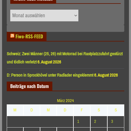
Archiv
nach
Monaten
Fiwo-RSS-FEED
Schweiz: Zwei Männer (25, 26) mit Motorrad bei Rastplatzzufahrt gestürzt
und tödlich verletzt
6. August 2026
D: Person in Sprockhövel unter Radlader eingeklemmt
6. August 2026
Beiträge nach Datum
März 2024
M
D
M
D
F
S
S
1
2
3