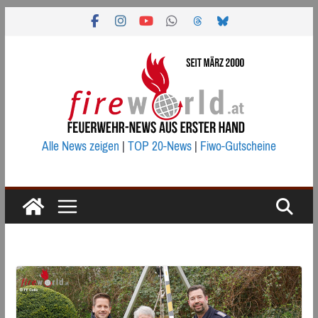
Zum
Inhalt
springen
Alle News zeigen
|
TOP 20-News
|
Fiwo-Gutscheine