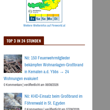
Weitere Wetterinfos auf Fireworld.at
TOP 3 IN 24 STUNDEN
Nö: 150 Feuerwehrmitglieder
bekämpfen Wohnanlagen-Großbrand
in Kematen a.d. Ybbs → 24
Wohnungen evakuiert
0 Kommentare
|
veröffentlicht am 06/08/2026
Nö: KHD-Einsatz beim Großbrand im
Föhrenwald in St. Egyden
0 Kommentare
|
veröffentlicht am 07/08/2026