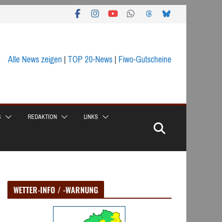
Alle News zeigen
|
TOP 20-News
|
Fiwo-Gutscheine
S
REDAKTION
LINKS
WETTER-INFO / -WARNUNG