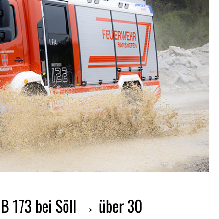
r B 173 bei Söll → über 30