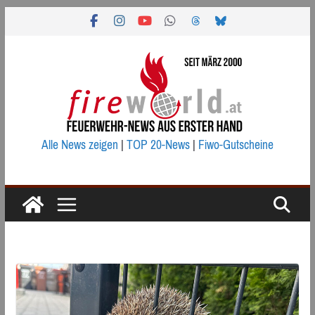
Zum
Inhalt
springen
Alle News zeigen
|
TOP 20-News
|
Fiwo-Gutscheine