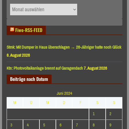
Archiv
nach
Monaten
Fiwo-RSS-FEED
Stmk: Mit Dumper in Haus überschlagen → 26-Jähriger hatte noch Glück
8. August 2026
Ktn: Photovoltaikanlage brennt auf Garagendach
7. August 2026
Beiträge nach Datum
Juni 2024
M
D
M
D
F
S
S
1
2
3
4
5
6
7
8
9