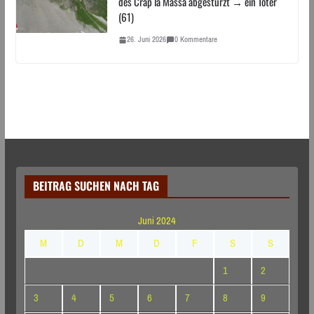
des Crap la Massa abgestürzt → ein Toter
(61)
26. Juni 2026
0 Kommentare
BEITRAG SUCHEN NACH TAG
Juni 2024
M
D
M
D
F
S
S
1
2
3
4
5
6
7
8
9