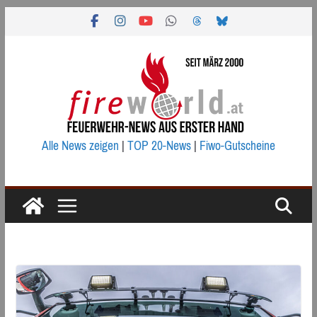
Zum
Inhalt
springen
Alle News zeigen
|
TOP 20-News
|
Fiwo-Gutscheine