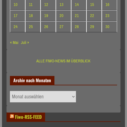
10
11
12
13
14
15
16
17
18
19
20
21
22
23
24
25
26
27
28
29
30
« Mai
Juli »
ALLE FIWO-NEWS IM ÜBERBLICK
Archiv nach Monaten
Archiv
nach
Monaten
Fiwo-RSS-FEED