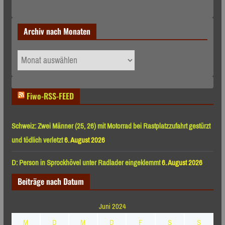
Archiv nach Monaten
Archiv
nach
Monaten
Fiwo-RSS-FEED
Schweiz: Zwei Männer (25, 26) mit Motorrad bei Rastplatzzufahrt gestürzt
und tödlich verletzt
6. August 2026
D: Person in Sprockhövel unter Radlader eingeklemmt
6. August 2026
Beiträge nach Datum
Juni 2024
M
D
M
D
F
S
S