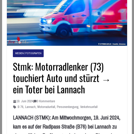
MEDIEN / FOTOGRAFEN
Stmk: Motorradlenker (73)
touchiert Auto und stürzt →
ein Toter bei Lannach
19. Juni 2024
0 Kommentare
B 76
,
Lannach
,
Motorradunfall
,
Personenbergung
,
Verkehrsunfall
LANNACH (STMK): Am Mittwochmorgen, 19. Juni 2024,
kam es auf der Radlpass Straße (B76) bei Lannach zu