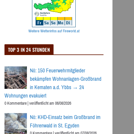
Weitere Wetterinfos auf Fireworld.at
TOP 3 IN 24 STUNDEN
Nö: 150 Feuerwehrmitglieder
bekämpfen Wohnanlagen-Großbrand
in Kematen a.d. Ybbs → 24
Wohnungen evakuiert
0 Kommentare
|
veröffentlicht am 06/08/2026
Nö: KHD-Einsatz beim Großbrand im
Föhrenwald in St. Egyden
0 Kommentare
|
veröffentlicht am 07/08/2026