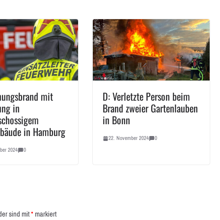
ungsbrand mit
D: Verletzte Person beim
ung in
Brand zweier Gartenlauben
schossigem
in Bonn
bäude in Hamburg
22. November 2024
0
ber 2024
0
der sind mit
*
markiert