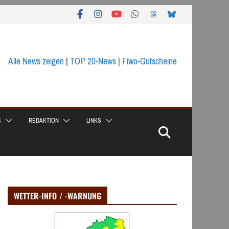
Alle News zeigen
|
TOP 20-News
|
Fiwo-Gutscheine
S
REDAKTION
LINKS
WETTER-INFO / -WARNUNG