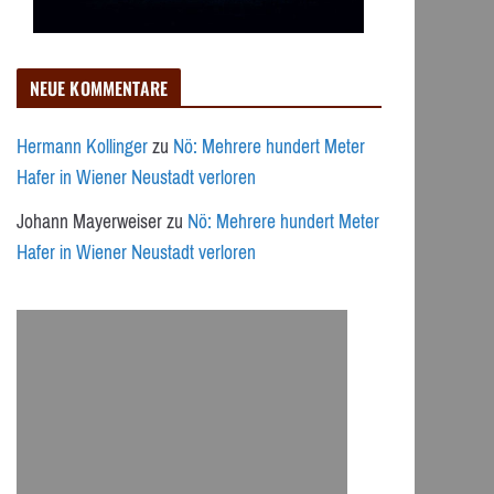
NEUE KOMMENTARE
Hermann Kollinger
zu
Nö: Mehrere hundert Meter
Hafer in Wiener Neustadt verloren
Johann Mayerweiser
zu
Nö: Mehrere hundert Meter
Hafer in Wiener Neustadt verloren