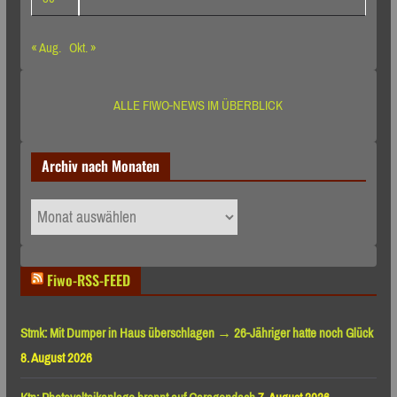
« Aug.
Okt. »
ALLE FIWO-NEWS IM ÜBERBLICK
Archiv nach Monaten
Archiv
nach
Monaten
Fiwo-RSS-FEED
Stmk: Mit Dumper in Haus überschlagen → 26-Jähriger hatte noch Glück
8. August 2026