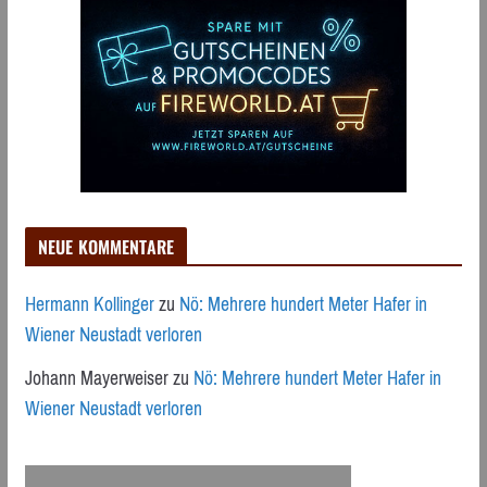
NEUE KOMMENTARE
Hermann Kollinger
zu
Nö: Mehrere hundert Meter Hafer in
Wiener Neustadt verloren
Johann Mayerweiser
zu
Nö: Mehrere hundert Meter Hafer in
Wiener Neustadt verloren