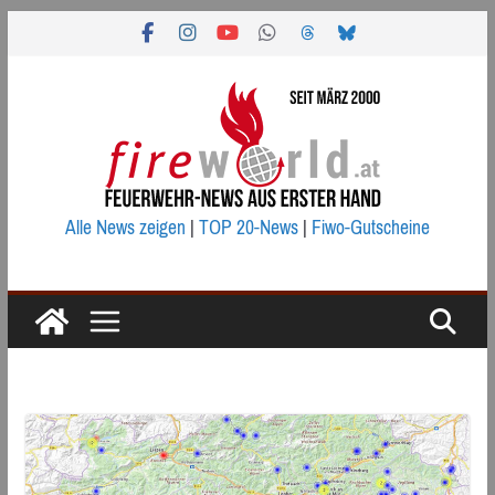
Zum
Inhalt
springen
Alle News zeigen
|
TOP 20-News
|
Fiwo-Gutscheine