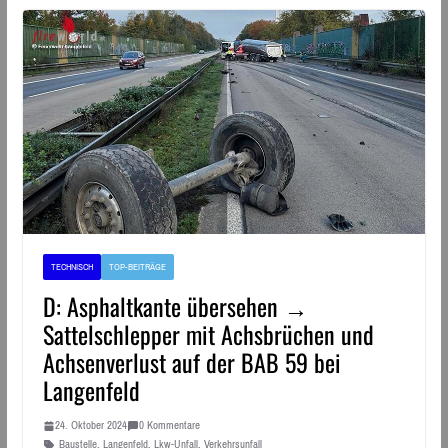
TECHNISCH
TOP-BEITRÄGE
D: Asphaltkante übersehen →
Sattelschlepper mit Achsbrüchen und
Achsenverlust auf der BAB 59 bei
Langenfeld
24. Oktober 2024
0 Kommentare
Baustelle
,
Langenfeld
,
Lkw-Unfall
,
Verkehrsunfall