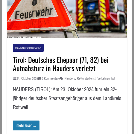
MEDIEN / FOTOGRAFEN
Tirol: Deutsches Ehepaar (71, 82) bei
Autoabsturz in Nauders verletzt
24. Oktober 2024
0 Kommentare
Nauders
,
Rettungsdienst
,
Verkehrsunfall
NAUDERS (TIROL): Am 23. Oktober 2024 fuhr ein 82-
jähriger deutscher Staatsangehöriger aus dem Landkreis
Rottweil
mehr lesen ...