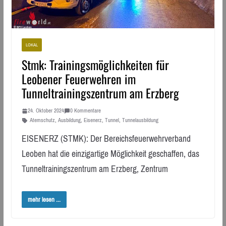
LOKAL
Stmk: Trainingsmöglichkeiten für
Leobener Feuerwehren im
Tunneltrainingszentrum am Erzberg
24. Oktober 2024
0 Kommentare
Atemschutz
,
Ausbildung
,
Eisenerz
,
Tunnel
,
Tunnelausbildung
EISENERZ (STMK): Der Bereichsfeuerwehrverband
Leoben hat die einzigartige Möglichkeit geschaffen, das
Tunneltrainingszentrum am Erzberg, Zentrum
mehr lesen ...