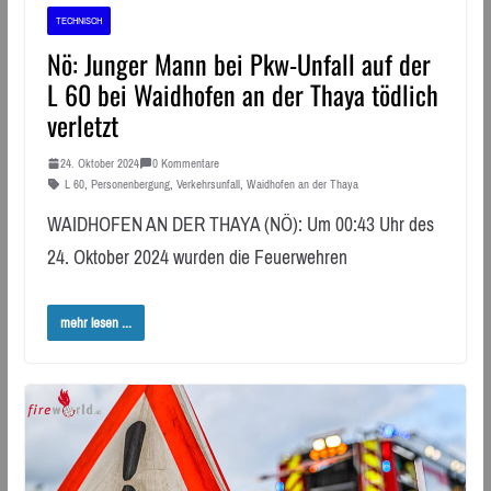
TECHNISCH
Nö: Junger Mann bei Pkw-Unfall auf der
L 60 bei Waidhofen an der Thaya tödlich
verletzt
24. Oktober 2024
0 Kommentare
L 60
,
Personenbergung
,
Verkehrsunfall
,
Waidhofen an der Thaya
WAIDHOFEN AN DER THAYA (NÖ): Um 00:43 Uhr des
24. Oktober 2024 wurden die Feuerwehren
mehr lesen ...