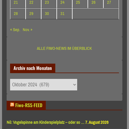
21
22
23
24
25
26
27
28
29
30
31
« Sep.
Nov. »
ALLE FIWO-NEWS IM ÜBERBLICK
Archiv nach Monaten
Archiv
nach
Monaten
Fiwo-RSS-FEED
Nö: Vogelspinne am Kinderspielplatz – oder so …
7. August 2026