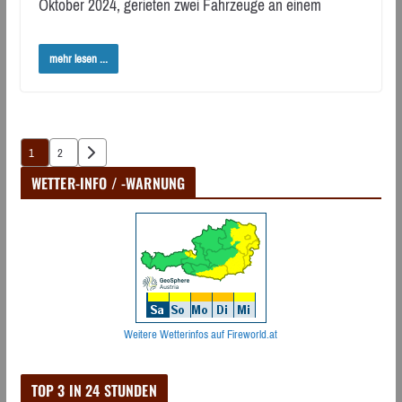
Oktober 2024, gerieten zwei Fahrzeuge an einem
mehr lesen ...
Seitennummerierung
1
2
der
WETTER-INFO / -WARNUNG
Beiträge
Weitere Wetterinfos auf Fireworld.at
TOP 3 IN 24 STUNDEN