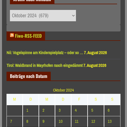
Archiv
nach
Monaten
Fiwo-RSS-FEED
Nö: Vogelspinne am Kinderspielplatz – oder so …
7. August 2026
Tirol: Waldbrand in Mayrhofen rasch eingedämmt
7. August 2026
Beiträge nach Datum
Oktober 2024
M
D
M
D
F
S
S
1
2
3
4
5
6
7
8
9
10
11
12
13