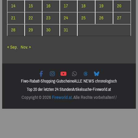
14
15
16
17
18
19
20
21
22
23
24
25
26
27
28
29
30
31
« Sep.
Nov. »
Fiwo-Rabatt-Shopping-Gutscheine
ALLE NEWS chronologisch
Top 20 der letzten 24 Stunden
Artikelsuche-Fireworld.at
Copyright © 2026
Fireworld.at
. Alle Rechte vorbehalten! /