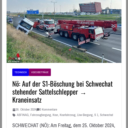
TECHNISCH
VIDEOBEITRÄGE
Nö: Auf der S1-Böschung bei Schwechat
stehender Sattelschlepper →
Kraneinsatz
26. Oktober 2024
0 Kommentare
ASFINAG
,
Fahrzeugbergung
,
Kran
,
Kranfahrzeug
,
Lkw-Bergung
,
S 1
,
Schwechat
SCHWECHAT (NÖ): Am Freitag, dem 25. Oktober 2024,