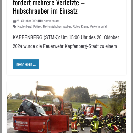
fordert mehrere Verletzte –
Hubschrauber im Einsatz
26. Oktober 2024
0 Kommentare
Kapfenberg
,
Polizei
,
Rettungshubschrauber
,
Rotes Kreuz
,
Verkehrsunfall
KAPFENBERG (STMK): Um 15:00 Uhr des 26. Oktober
2024 wurde die Feuerwehr Kapfenberg-Stadt zu einem
mehr lesen ...