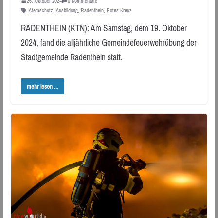
26. Oktober 2024
0 Kommentare
Atemschutz
,
Ausbildung
,
Radenthein
,
Rotes Kreuz
RADENTHEIN (KTN): Am Samstag, dem 19. Oktober
2024, fand die alljährliche Gemeindefeuerwehrübung der
Stadtgemeinde Radenthein statt.
mehr lesen ...