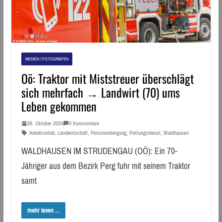
MEDIEN / FOTOGRAFEN
Oö: Traktor mit Miststreuer überschlägt
sich mehrfach → Landwirt (70) ums
Leben gekommen
26. Oktober 2024
0 Kommentare
Arbeitsunfall
,
Landwirtschaft
,
Personenbergung
,
Rettungsdienst
,
Waldhausen
WALDHAUSEN IM STRUDENGAU (OÖ): Ein 70-
Jähriger aus dem Bezirk Perg fuhr mit seinem Traktor
samt
mehr lesen ...