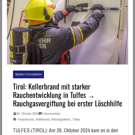
MEDIEN / FOTOGRAFEN
Tirol: Kellerbrand mit starker
Rauchentwicklung in Tulfes →
Rauchgasvergiftung bei erster Löschhilfe
26. Oktober 2024
0 Kommentare
Feuerlöscher
,
Kellerbrand
,
Rettungsdienst
,
Tulfes
TULFES (TIROL): Am 26. Oktober 2024 kam es in den