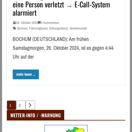
eine Person verletzt → E-Call-System
alarmiert
26. Oktober 2024
0 Kommentare
Bochum
,
Fahrzeugbrand
,
Rettungsdienst
,
Verkehrsunfall
BOCHUM (DEUTSCHLAND): Am frühen
Samstagmorgen, 26. Oktober 2024, ist es gegen 4:44
Uhr auf der
mehr lesen ...
Seitennummerierung
1
2
der
WETTER-INFO / -WARNUNG
Beiträge