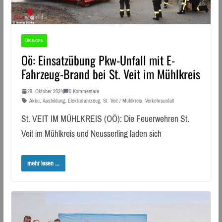
ÜBUNGEN
Oö: Einsatzübung Pkw-Unfall mit E-
Fahrzeug-Brand bei St. Veit im Mühlkreis
26. Oktober 2024
0 Kommentare
Akku
,
Ausbildung
,
Elektrofahrzeug
,
St. Veit / Mühlkreis
,
Verkehrsunfall
St. VEIT IM MÜHLKREIS (OÖ): Die Feuerwehren St.
Veit im Mühlkreis und Neusserling laden sich
mehr lesen ...