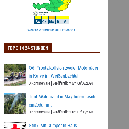
Weitere Wetterinfos auf Fireworld.at
TOP 3 IN 24 STUNDEN
Oö: Frontalkollision zweier Motorräder
in Kurve im Weißenbachtal
0 Kommentare
|
veröffentlicht am 08/08/2026
Tirol: Waldbrand in Mayrhofen rasch
eingedämmt
0 Kommentare
|
veröffentlicht am 07/08/2026
Stmk: Mit Dumper in Haus