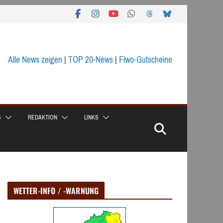
Alle News zeigen
|
TOP 20-News
|
Fiwo-Gutscheine
S
REDAKTION
LINKS
WETTER-INFO / -WARNUNG