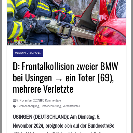
MEDIEN / FOTOGRAFEN
D: Frontalkollision zweier BMW
bei Usingen → ein Toter (69),
mehrere Verletzte
5. November 2024
0 Kommentare
Personenbergung
,
Personenrettung
,
Verkehrsunfall
USINGEN (DEUTSCHLAND): Am Dienstag, 5.
November 2024, ereignete sich auf der Bundesstraße