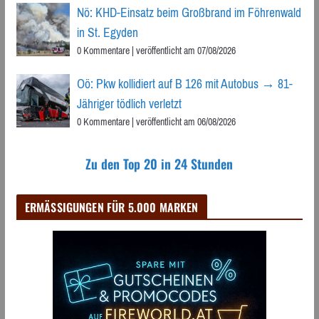
Nö: KHD-Einsatz beim Großbrand im Föhrenwald
in St. Egyden
0 Kommentare
|
veröffentlicht am 07/08/2026
Oö: Pkw kollidiert auf B 126 mit Autobus → 81-
Jähriger tödlich verletzt
0 Kommentare
|
veröffentlicht am 06/08/2026
Zu den Top 20 in 24 Stunden
ERMÄSSIGUNGEN FÜR 5.000 MARKEN