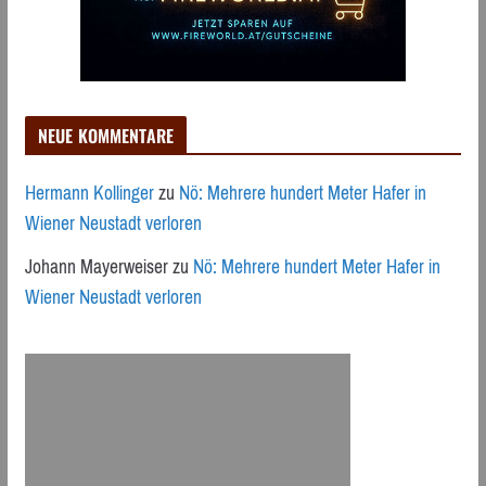
NEUE KOMMENTARE
Hermann Kollinger
zu
Nö: Mehrere hundert Meter Hafer in
Wiener Neustadt verloren
Johann Mayerweiser
zu
Nö: Mehrere hundert Meter Hafer in
Wiener Neustadt verloren