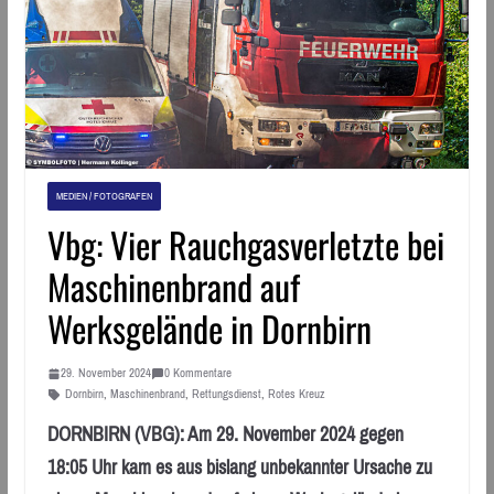
MEDIEN / FOTOGRAFEN
Vbg: Vier Rauchgasverletzte bei
Maschinenbrand auf
Werksgelände in Dornbirn
29. November 2024
0 Kommentare
Dornbirn
,
Maschinenbrand
,
Rettungsdienst
,
Rotes Kreuz
DORNBIRN (VBG): Am 29. November 2024 gegen
18:05 Uhr kam es aus bislang unbekannter Ursache zu