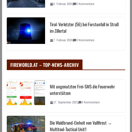
8. Februar 2024
0 Kommentare
Tirol: Verletzter (56) bei Forstunfall in Straß
im Zillertal
7. Februar 2024
0 Kommentare
FIREWORLD.AT – TOP-NEWS-ARCHIV
Mit ungenutzten Frei-SMS die Feuerwehr
unterstützen
17. September 2021
0 Kommentare
Die Waldbrand-Einheit von Vallfirest →
Multitool-Tactical Unit1