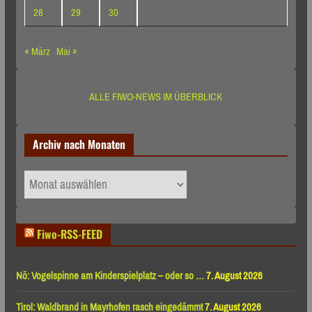
28
29
30
« März
Mai »
ALLE FIWO-NEWS IM ÜBERBLICK
Archiv nach Monaten
Archiv
nach
Monaten
Fiwo-RSS-FEED
Nö: Vogelspinne am Kinderspielplatz – oder so …
7. August 2026
Tirol: Waldbrand in Mayrhofen rasch eingedämmt
7. August 2026