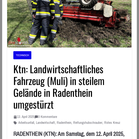
TECHNISCH
Ktn: Landwirtschaftliches
Fahrzeug (Muli) in steilem
Gelände in Radenthein
umgestürzt
13. April 2025
0 Kommentare
Arbeitsunfall
,
Landwirtschaft
,
Radenthein
,
Rettungshubschrauber
,
Rotes Kreuz
RADENTHEIN (KTN): Am Samstag, dem 12. April 2025,