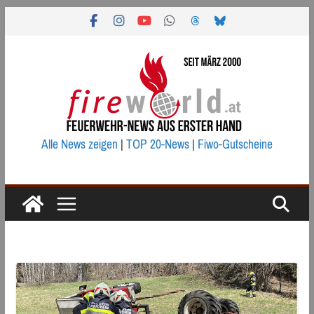
Zum
Inhalt
springen
Alle News zeigen
|
TOP 20-News
|
Fiwo-Gutscheine