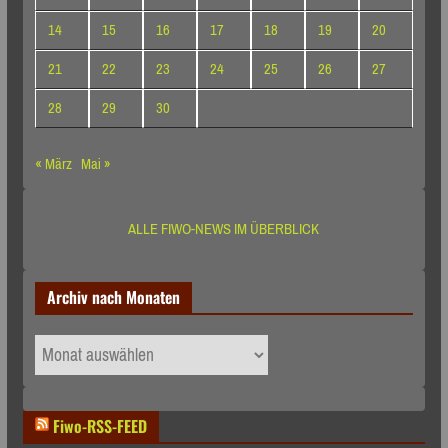
14
15
16
17
18
19
20
21
22
23
24
25
26
27
28
29
30
« März
Mai »
ALLE FIWO-NEWS IM ÜBERBLICK
Archiv nach Monaten
Archiv
nach
Monaten
Fiwo-RSS-FEED