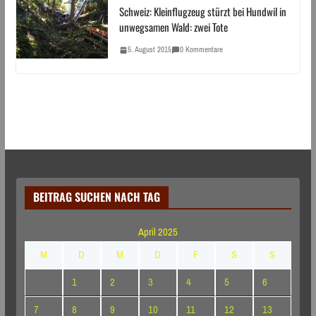
Schweiz: Kleinflugzeug stürzt bei Hundwil in
unwegsamen Wald: zwei Tote
5. August 2015
0 Kommentare
BEITRAG SUCHEN NACH TAG
April 2025
M
D
M
D
F
S
S
1
2
3
4
5
6
7
8
9
10
11
12
13