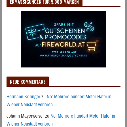
ERMÄSSIGUNGEN FÜR 5.000 MARKEN
NEUE KOMMENTARE
Hermann Kollinger
zu
Nö: Mehrere hundert Meter Hafer in
Wiener Neustadt verloren
Johann Mayerweiser
zu
Nö: Mehrere hundert Meter Hafer in
Wiener Neustadt verloren