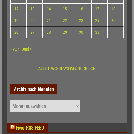
12
13
14
15
16
17
18
19
20
21
22
23
24
25
26
27
28
29
30
31
« Apr.
Juni »
ALLE FIWO-NEWS IM ÜBERBLICK
Archiv nach Monaten
Archiv
nach
Monaten
Fiwo-RSS-FEED