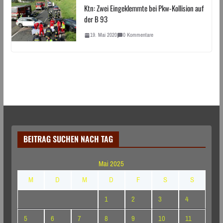
Ktn: Zwei Eingeklemmte bei Pkw-Kollision auf
der B 93
19. Mai 2020
0 Kommentare
BEITRAG SUCHEN NACH TAG
Mai 2025
M
D
M
D
F
S
S
1
2
3
4
5
6
7
8
9
10
11