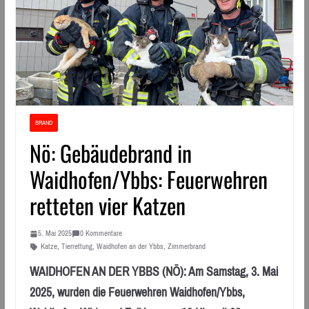
BRAND
Nö: Gebäudebrand in
Waidhofen/Ybbs: Feuerwehren
retteten vier Katzen
5. Mai 2025
0 Kommentare
Katze
,
Tierrettung
,
Waidhofen an der Ybbs
,
Zimmerbrand
WAIDHOFEN AN DER YBBS (NÖ): Am Samstag, 3. Mai
2025, wurden die Feuerwehren Waidhofen/Ybbs,