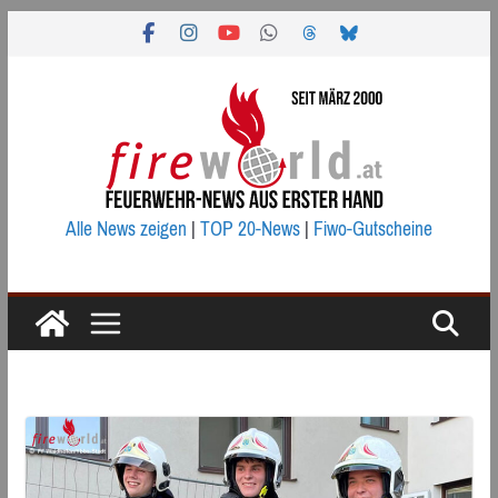
Zum
Inhalt
springen
Alle News zeigen
|
TOP 20-News
|
Fiwo-Gutscheine