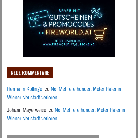
NEUE KOMMENTARE
Hermann Kollinger
zu
Nö: Mehrere hundert Meter Hafer in
Wiener Neustadt verloren
Johann Mayerweiser
zu
Nö: Mehrere hundert Meter Hafer in
Wiener Neustadt verloren