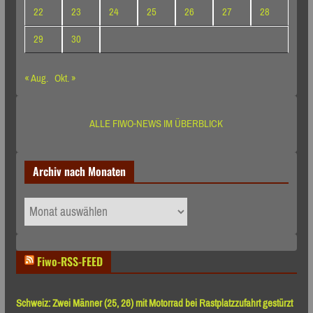
22
23
24
25
26
27
28
29
30
« Aug.
Okt. »
ALLE FIWO-NEWS IM ÜBERBLICK
Archiv nach Monaten
Archiv
nach
Monaten
Fiwo-RSS-FEED
Schweiz: Zwei Männer (25, 26) mit Motorrad bei Rastplatzzufahrt gestürzt