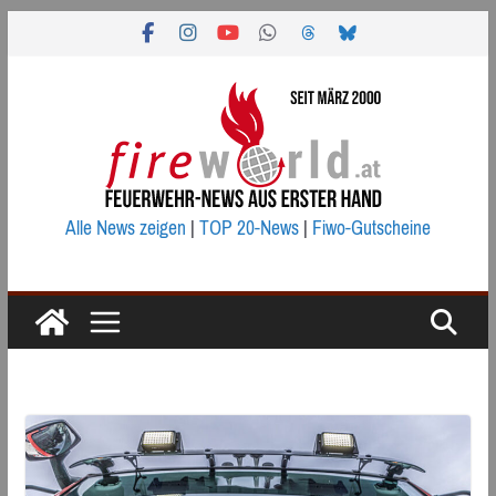
Zum
Inhalt
springen
Alle News zeigen
|
TOP 20-News
|
Fiwo-Gutscheine