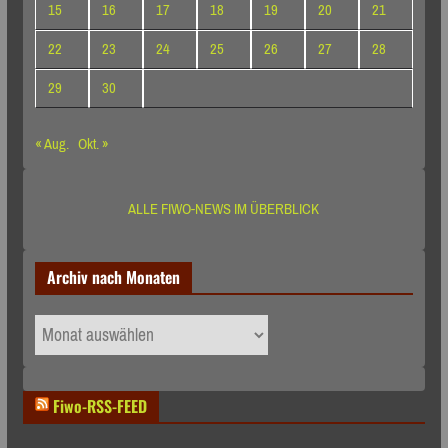
15
16
17
18
19
20
21
22
23
24
25
26
27
28
29
30
« Aug.
Okt. »
ALLE FIWO-NEWS IM ÜBERBLICK
Archiv nach Monaten
Archiv
nach
Monaten
Fiwo-RSS-FEED