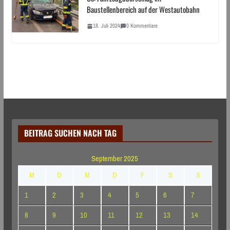
Baustellenbereich auf der Westautobahn
18. Juli 2024
0 Kommentare
BEITRAG SUCHEN NACH TAG
September 2025
M
D
M
D
F
S
S
1
2
3
4
5
6
7
8
9
10
11
12
13
14