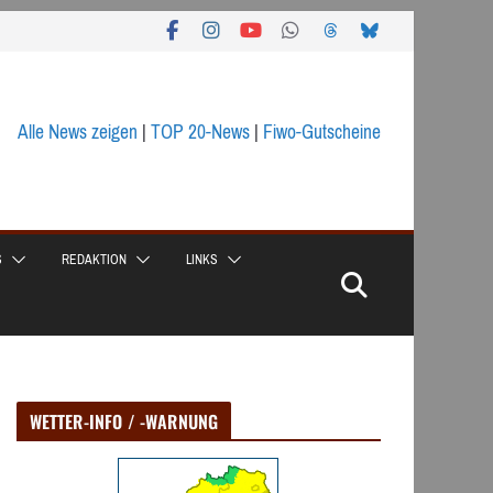
Alle News zeigen
|
TOP 20-News
|
Fiwo-Gutscheine
S
REDAKTION
LINKS
WETTER-INFO / -WARNUNG