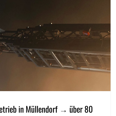
etrieb in Müllendorf → über 80