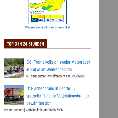
Weitere Wetterinfos auf Fireworld.at
TOP 3 IN 24 STUNDEN
Oö: Frontalkollision zweier Motorräder
in Kurve im Weißenbachtal
0 Kommentare
|
veröffentlicht am 08/08/2026
D: Flächenbrand in Lehrte →
spezielle TLFs für Vegetationsbrände
bewährten sich
0 Kommentare
|
veröffentlicht am 08/08/2026