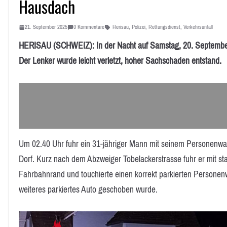
Hausdach
21. September 2025
0 Kommentare
Herisau
,
Polizei
,
Rettungsdienst
,
Verkehrsunfall
HERISAU (SCHWEIZ): In der Nacht auf Samstag, 20. September 20
Der Lenker wurde leicht verletzt, hoher Sachschaden entstand.
Um 02.40 Uhr fuhr ein 31-jähriger Mann mit seinem Personenwa
Dorf. Kurz nach dem Abzweiger Tobelackerstrasse fuhr er mit st
Fahrbahnrand und touchierte einen korrekt parkierten Personenw
weiteres parkiertes Auto geschoben wurde.