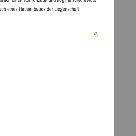
hbrach einen Röhrenzaun und flog mit seinem Auto
 Dach eines Hausanbaues der Liegenschaft