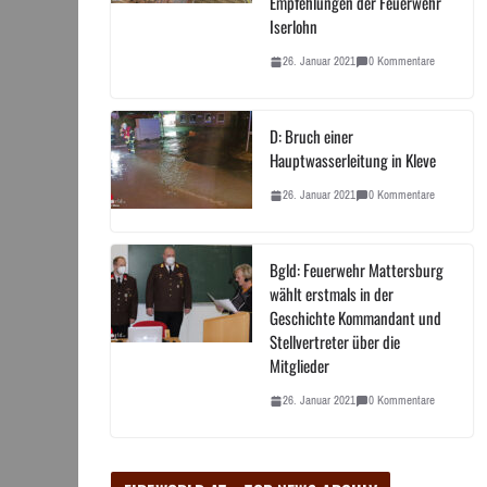
Empfehlungen der Feuerwehr
Iserlohn
26. Januar 2021
0 Kommentare
D: Bruch einer
Hauptwasserleitung in Kleve
26. Januar 2021
0 Kommentare
Bgld: Feuerwehr Mattersburg
wählt erstmals in der
Geschichte Kommandant und
Stellvertreter über die
Mitglieder
26. Januar 2021
0 Kommentare