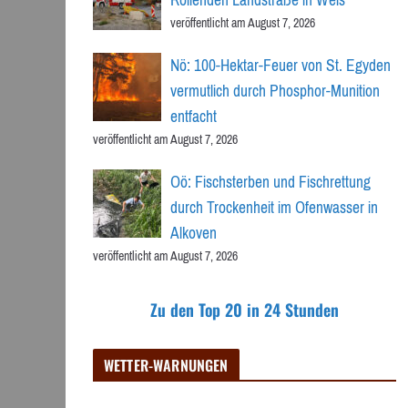
veröffentlicht am August 7, 2026
Nö: 100-Hektar-Feuer von St. Egyden
vermutlich durch Phosphor-Munition
entfacht
veröffentlicht am August 7, 2026
Oö: Fischsterben und Fischrettung
durch Trockenheit im Ofenwasser in
Alkoven
veröffentlicht am August 7, 2026
Zu den Top 20 in 24 Stunden
WETTER-WARNUNGEN