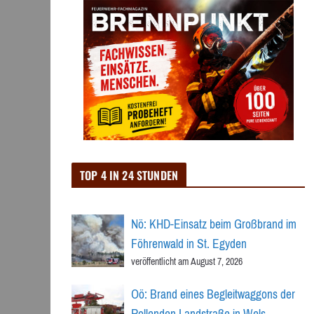
TOP 4 IN 24 STUNDEN
Nö: KHD-Einsatz beim Großbrand im
Föhrenwald in St. Egyden
veröffentlicht am August 7, 2026
Oö: Brand eines Begleitwaggons der
Rollenden Landstraße in Wels