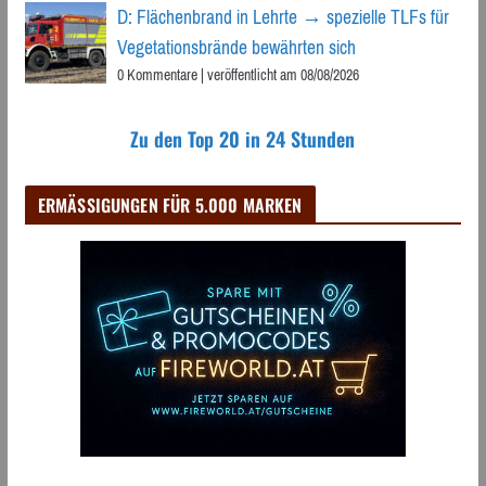
D: Flächenbrand in Lehrte → spezielle TLFs für
Vegetationsbrände bewährten sich
0 Kommentare
|
veröffentlicht am 08/08/2026
Zu den Top 20 in 24 Stunden
ERMÄSSIGUNGEN FÜR 5.000 MARKEN