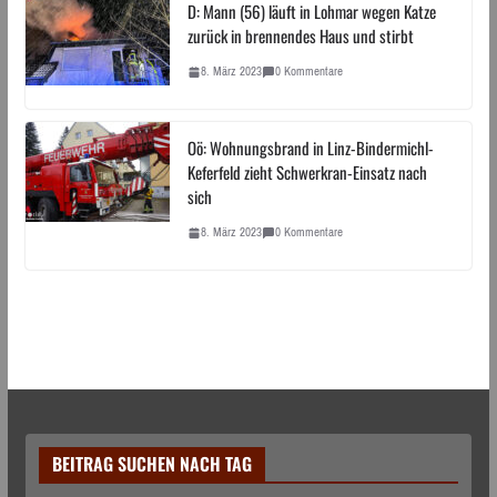
D: Mann (56) läuft in Lohmar wegen Katze
zurück in brennendes Haus und stirbt
8. März 2023
0 Kommentare
Oö: Wohnungsbrand in Linz-Bindermichl-
Keferfeld zieht Schwerkran-Einsatz nach
sich
8. März 2023
0 Kommentare
BEITRAG SUCHEN NACH TAG