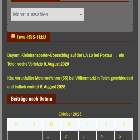
Archiv
nach
Monaten
Fiwo-RSS-FEED
Bayern: Kleintransporter-Überschlag auf der LA 10 bei Postau → ein
Toter, sechs Verletzte
8. August 2026
Ktn: Verunfallter Motorradfahrer (55) bei Völkermarkt in Teich geschleudert
und tödlich verletzt
8. August 2026
Beiträge nach Datum
Oktober 2025
M
D
M
D
F
S
S
1
2
3
4
5