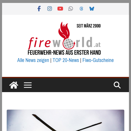
Zum
Inhalt
springen
Alle News zeigen
|
TOP 20-News
|
Fiwo-Gutscheine