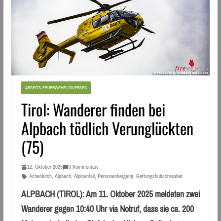
ABSEITS-FEUERWEHR | DIVERSES
Tirol: Wanderer finden bei
Alpbach tödlich Verunglückten
(75)
12. Oktober 2025
0 Kommentare
Achenkirch
,
Alpbach
,
Alpinunfall
,
Personenbergung
,
Rettungshubschrauber
ALPBACH (TIROL): Am 11. Oktober 2025 meldeten zwei
Wanderer gegen 10:40 Uhr via Notruf, dass sie ca. 200