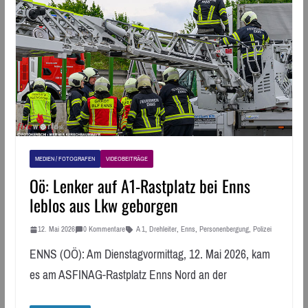
MEDIEN / FOTOGRAFEN
VIDEOBEITRÄGE
Oö: Lenker auf A1-Rastplatz bei Enns
leblos aus Lkw geborgen
12. Mai 2026
0 Kommentare
A 1
,
Drehleiter
,
Enns
,
Personenbergung
,
Polizei
ENNS (OÖ): Am Dienstagvormittag, 12. Mai 2026, kam
es am ASFINAG-Rastplatz Enns Nord an der