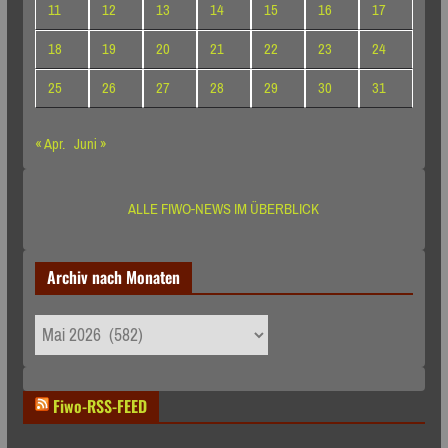
11
12
13
14
15
16
17
18
19
20
21
22
23
24
25
26
27
28
29
30
31
« Apr.
Juni »
ALLE FIWO-NEWS IM ÜBERBLICK
Archiv nach Monaten
Archiv
nach
Monaten
Fiwo-RSS-FEED