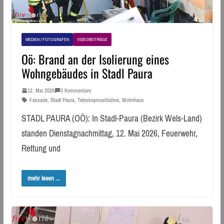
MEDIEN / FOTOGRAFEN
VIDEOBEITRÄGE
Oö: Brand an der Isolierung eines
Wohngebäudes in Stadl Paura
12. Mai 2026
0 Kommentare
Fassade
,
Stadl Paura
,
Teleskopmastbühne
,
Wohnhaus
STADL PAURA (OÖ): In Stadl-Paura (Bezirk Wels-Land)
standen Dienstagnachmittag, 12. Mai 2026, Feuerwehr,
Rettung und
mehr lesen ...