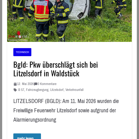
TECHNISCH
Bgld: Pkw überschlägt sich bei
Litzelsdorf in Waldstück
12. Mai 2026
0 Kommentare
B 57
,
Fahrzeugbergung
,
Litzelsdorf
,
Verkehrsunfall
LITZELSDORF (BGLD): Am 11. Mai 2026 wurden die
Freiwillige Feuerwehr Litzelsdorf sowie aufgrund der
Alarmierungsordnung
mehr lesen ...