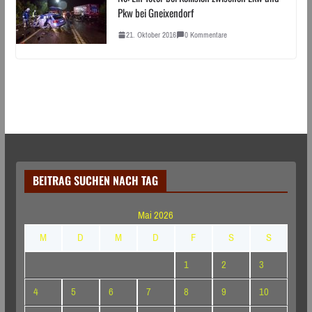
Pkw bei Gneixendorf
21. Oktober 2016
0 Kommentare
BEITRAG SUCHEN NACH TAG
Mai 2026
M
D
M
D
F
S
S
1
2
3
4
5
6
7
8
9
10