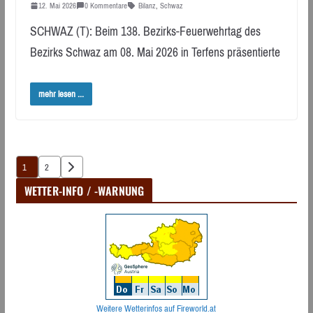
12. Mai 2026
0 Kommentare
Bilanz
,
Schwaz
SCHWAZ (T): Beim 138. Bezirks-Feuerwehrtag des
Bezirks Schwaz am 08. Mai 2026 in Terfens präsentierte
mehr lesen ...
Seitennummerierung
1
2
der
WETTER-INFO / -WARNUNG
Beiträge
Weitere Wetterinfos auf Fireworld.at