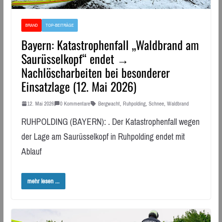
BRAND
TOP-BEITRÄGE
Bayern: Katastrophenfall „Waldbrand am
Saurüsselkopf“ endet →
Nachlöscharbeiten bei besonderer
Einsatzlage (12. Mai 2026)
12. Mai 2026
0 Kommentare
Bergwacht
,
Ruhpolding
,
Schnee
,
Waldbrand
RUHPOLDING (BAYERN): . Der Katastrophenfall wegen
der Lage am Saurüsselkopf in Ruhpolding endet mit
Ablauf
mehr lesen ...