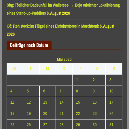
Sbg: Tödlicher Badeunfall im Wallersee → Boje erleichter Lokalisierung
eines Stand-up-Paddlers
6. August 2026
Oö: Reh steckt im Flügel eines Einfahrtstores in Marchtrenk
6. August
2026
Beiträge nach Datum
Mai 2026
M
D
M
D
F
S
S
1
2
3
4
5
6
7
8
9
10
11
12
13
14
15
16
17
18
19
20
21
22
23
24
25
26
27
28
29
30
31