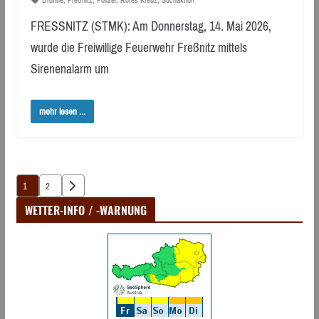
FRESSNITZ (STMK): Am Donnerstag, 14. Mai 2026,
wurde die Freiwillige Feuerwehr Freßnitz mittels
Sirenenalarm um
mehr lesen ...
Seitennummerierung
1
2
der
WETTER-INFO / -WARNUNG
Beiträge