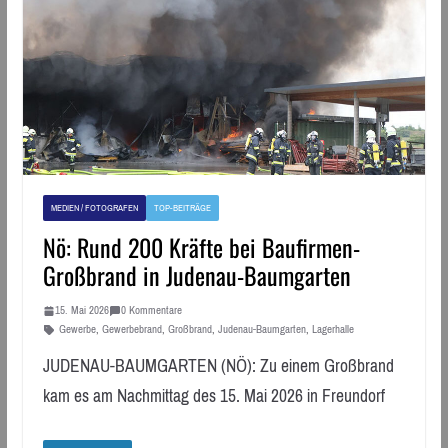
MEDIEN / FOTOGRAFEN
TOP-BEITRÄGE
Nö: Rund 200 Kräfte bei Baufirmen-
Großbrand in Judenau-Baumgarten
15. Mai 2026
0 Kommentare
Gewerbe
,
Gewerbebrand
,
Großbrand
,
Judenau-Baumgarten
,
Lagerhalle
JUDENAU-BAUMGARTEN (NÖ): Zu einem Großbrand
kam es am Nachmittag des 15. Mai 2026 in Freundorf