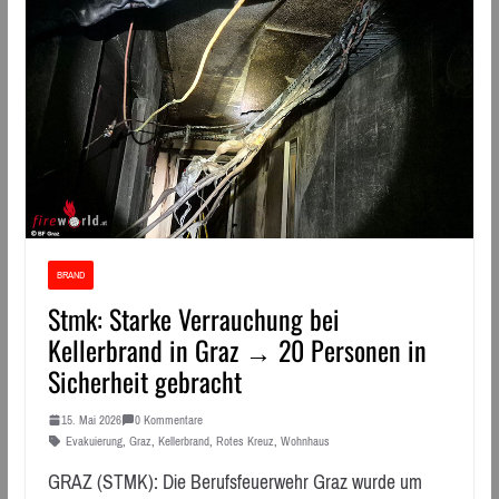
BRAND
Stmk: Starke Verrauchung bei
Kellerbrand in Graz → 20 Personen in
Sicherheit gebracht
15. Mai 2026
0 Kommentare
Evakuierung
,
Graz
,
Kellerbrand
,
Rotes Kreuz
,
Wohnhaus
GRAZ (STMK): Die Berufsfeuerwehr Graz wurde um