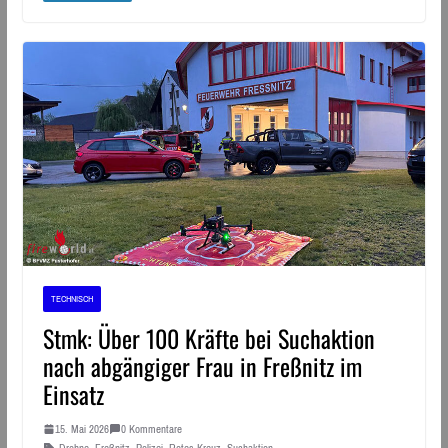
TECHNISCH
Stmk: Über 100 Kräfte bei Suchaktion
nach abgängiger Frau in Freßnitz im
Einsatz
15. Mai 2026
0 Kommentare
Drohne
,
Freßnitz
,
Polizei
,
Rotes Kreuz
,
Suchaktion