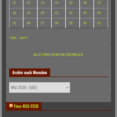
11
12
13
14
15
16
17
18
19
20
21
22
23
24
25
26
27
28
29
30
31
« Apr.
Juni »
ALLE FIWO-NEWS IM ÜBERBLICK
Archiv nach Monaten
Archiv
nach
Monaten
Fiwo-RSS-FEED