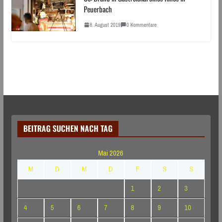
Peuerbach
8. August 2019
0 Kommentare
BEITRAG SUCHEN NACH TAG
Mai 2026
M
D
M
D
F
S
S
1
2
3
4
5
6
7
8
9
10