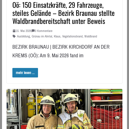
Oö: 150 Einsatzkräfte, 29 Fahrzeuge,
steiles Gelände – Bezirk Braunau stellte
Waldbrandbereitschaft unter Beweis
15. Mai 2026
0 Kommentare
Ausbildung
,
Grünau im Almtal
,
Klaus
,
Vegetationsbrand
,
Waldbrand
BEZIRK BRAUNAU | BEZIRK KIRCHDORF AN DER
KREMS (OÖ): Am 9. Mai 2026 fand im
mehr lesen ...