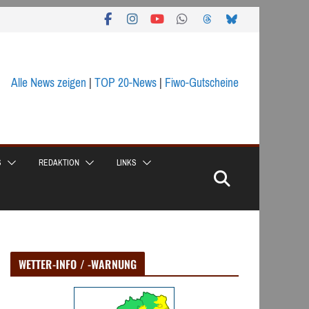
Alle News zeigen
|
TOP 20-News
|
Fiwo-Gutscheine
S
REDAKTION
LINKS
WETTER-INFO / -WARNUNG