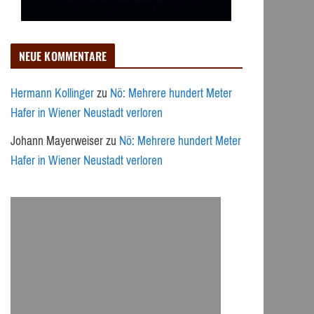
NEUE KOMMENTARE
Hermann Kollinger
zu
Nö: Mehrere hundert Meter
Hafer in Wiener Neustadt verloren
Johann Mayerweiser
zu
Nö: Mehrere hundert Meter
Hafer in Wiener Neustadt verloren