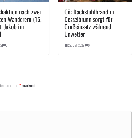
chaktion nach zwei
Oö: Dachstuhlbrand in
ten Wanderern (15,
Desselbrunn sorgt für
t. Jakob im
Großeinsatz während
l
Unwetter
22
0
22. Juli 2022
0
der sind mit
*
markiert