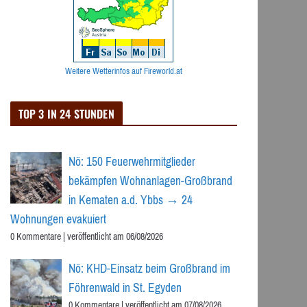
Weitere Wetterinfos auf Fireworld.at
TOP 3 IN 24 STUNDEN
Nö: 150 Feuerwehrmitglieder
bekämpfen Wohnanlagen-Großbrand
in Kematen a.d. Ybbs → 24
Wohnungen evakuiert
0 Kommentare
|
veröffentlicht am 06/08/2026
Nö: KHD-Einsatz beim Großbrand im
Föhrenwald in St. Egyden
0 Kommentare
|
veröffentlicht am 07/08/2026