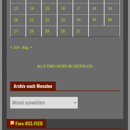
13
14
15
16
17
18
19
20
21
22
23
24
25
26
27
28
29
30
31
« Juni
Aug. »
ALLE FIWO-NEWS IM ÜBERBLICK
Archiv nach Monaten
Archiv
nach
Monaten
Fiwo-RSS-FEED