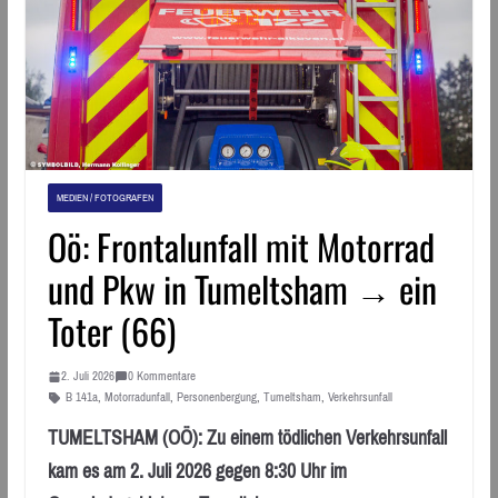
MEDIEN / FOTOGRAFEN
Oö: Frontalunfall mit Motorrad
und Pkw in Tumeltsham → ein
Toter (66)
2. Juli 2026
0 Kommentare
B 141a
,
Motorradunfall
,
Personenbergung
,
Tumeltsham
,
Verkehrsunfall
TUMELTSHAM (OÖ): Zu einem tödlichen Verkehrsunfall
kam es am 2. Juli 2026 gegen 8:30 Uhr im