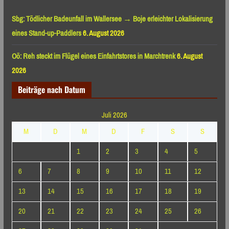
Sbg: Tödlicher Badeunfall im Wallersee → Boje erleichter Lokalisierung
eines Stand-up-Paddlers
6. August 2026
Oö: Reh steckt im Flügel eines Einfahrtstores in Marchtrenk
6. August
2026
Beiträge nach Datum
Juli 2026
M
D
M
D
F
S
S
1
2
3
4
5
6
7
8
9
10
11
12
13
14
15
16
17
18
19
20
21
22
23
24
25
26