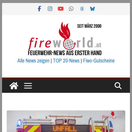
Zum
Inhalt
springen
Alle News zeigen
|
TOP 20-News
|
Fiwo-Gutscheine