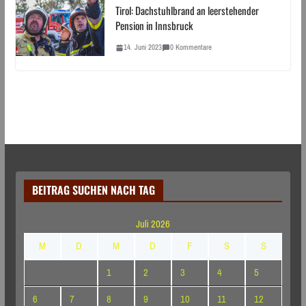
Tirol: Dachstuhlbrand an leerstehender
Pension in Innsbruck
14. Juni 2023
0 Kommentare
BEITRAG SUCHEN NACH TAG
Juli 2026
M
D
M
D
F
S
S
1
2
3
4
5
6
7
8
9
10
11
12