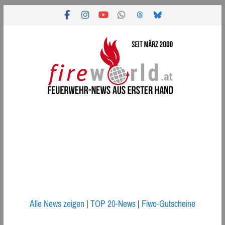
Zum
Inhalt
springen
Alle News zeigen
|
TOP 20-News
|
Fiwo-Gutscheine