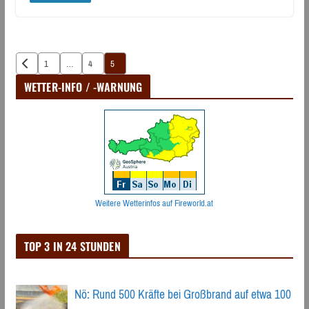
Seitennummerierung
1
…
4
5
der
WETTER-INFO / -WARNUNG
Beiträge
Weitere Wetterinfos auf Fireworld.at
TOP 3 IN 24 STUNDEN
Nö: Rund 500 Kräfte bei Großbrand auf etwa 100