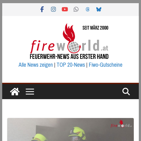
Zum
Inhalt
springen
Alle News zeigen
|
TOP 20-News
|
Fiwo-Gutscheine