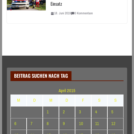
Einsatz
18. Juni 2019
0 Kommentare
BEITRAG SUCHEN NACH TAG
April 2015
M
D
M
D
F
S
S
1
2
3
4
5
6
7
8
9
10
11
12