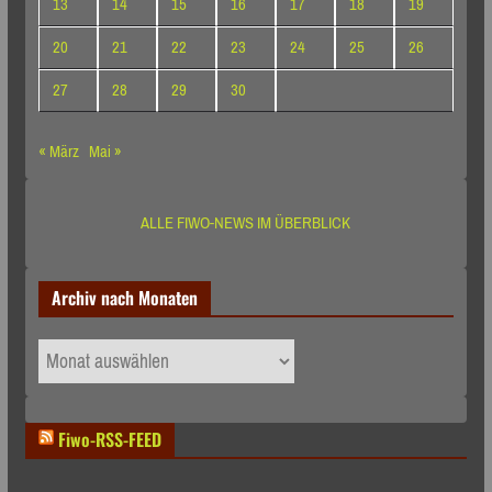
13
14
15
16
17
18
19
20
21
22
23
24
25
26
27
28
29
30
« März
Mai »
ALLE FIWO-NEWS IM ÜBERBLICK
Archiv nach Monaten
Archiv
nach
Monaten
Fiwo-RSS-FEED