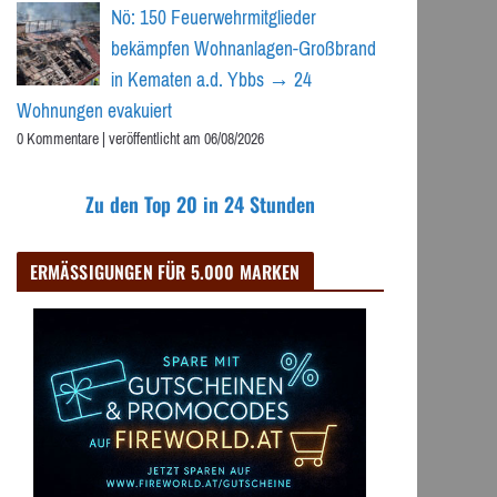
Nö: 150 Feuerwehrmitglieder
bekämpfen Wohnanlagen-Großbrand
in Kematen a.d. Ybbs → 24
Wohnungen evakuiert
0 Kommentare
|
veröffentlicht am 06/08/2026
Zu den Top 20 in 24 Stunden
ERMÄSSIGUNGEN FÜR 5.000 MARKEN