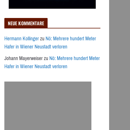
NEUE KOMMENTARE
Hermann Kollinger
zu
Nö: Mehrere hundert Meter
Hafer in Wiener Neustadt verloren
Johann Mayerweiser
zu
Nö: Mehrere hundert Meter
Hafer in Wiener Neustadt verloren