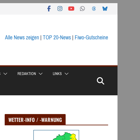
Alle News zeigen
|
TOP 20-News
|
Fiwo-Gutscheine
S
REDAKTION
LINKS
WETTER-INFO / -WARNUNG