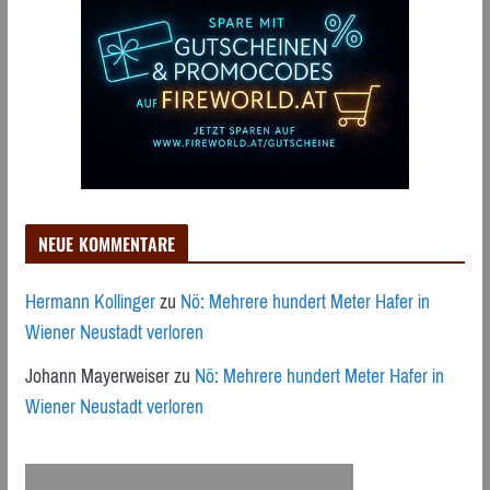
NEUE KOMMENTARE
Hermann Kollinger
zu
Nö: Mehrere hundert Meter Hafer in
Wiener Neustadt verloren
Johann Mayerweiser
zu
Nö: Mehrere hundert Meter Hafer in
Wiener Neustadt verloren