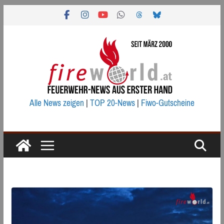
Zum
Inhalt
springen
Alle News zeigen
|
TOP 20-News
|
Fiwo-Gutscheine