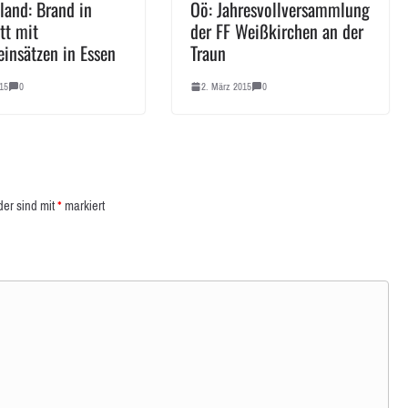
land: Brand in
Oö: Jahresvollversammlung
tt mit
der FF Weißkirchen an der
einsätzen in Essen
Traun
15
0
2. März 2015
0
der sind mit
*
markiert