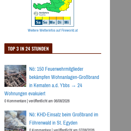
Weitere Wetterinfos auf Fireworld.at
TOP 3 IN 24 STUNDEN
Nö: 150 Feuerwehrmitglieder
bekämpfen Wohnanlagen-Großbrand
in Kematen a.d. Ybbs → 24
Wohnungen evakuiert
0 Kommentare
|
veröffentlicht am 06/08/2026
Nö: KHD-Einsatz beim Großbrand im
Föhrenwald in St. Egyden
0 Kommentare
|
veröffentlicht am 07/08/2026