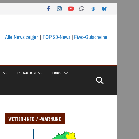
Alle News zeigen
|
TOP 20-News
|
Fiwo-Gutscheine
S
REDAKTION
LINKS
WETTER-INFO / -WARNUNG