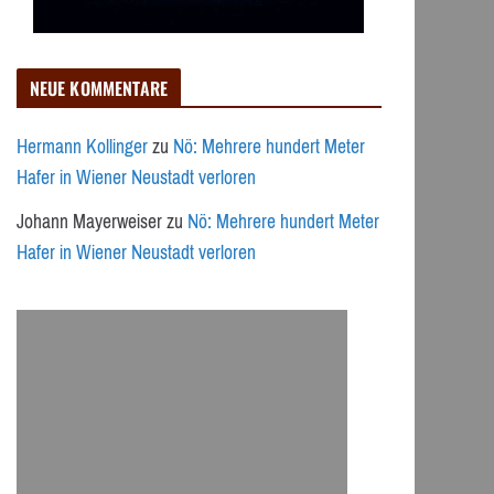
NEUE KOMMENTARE
Hermann Kollinger
zu
Nö: Mehrere hundert Meter
Hafer in Wiener Neustadt verloren
Johann Mayerweiser
zu
Nö: Mehrere hundert Meter
Hafer in Wiener Neustadt verloren