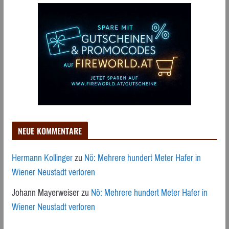
NEUE KOMMENTARE
Hermann Kollinger
zu
Nö: Mehrere hundert Meter Hafer in
Wiener Neustadt verloren
Johann Mayerweiser
zu
Nö: Mehrere hundert Meter Hafer in
Wiener Neustadt verloren