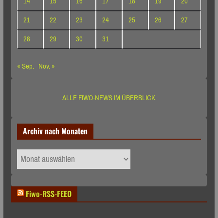
14
15
16
17
18
19
20
21
22
23
24
25
26
27
28
29
30
31
« Sep.
Nov. »
ALLE FIWO-NEWS IM ÜBERBLICK
Archiv nach Monaten
Archiv
nach
Monaten
Fiwo-RSS-FEED