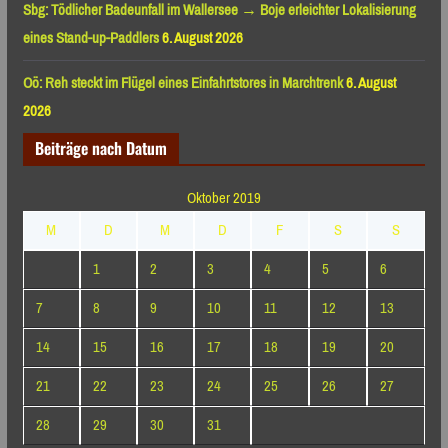
Sbg: Tödlicher Badeunfall im Wallersee → Boje erleichter Lokalisierung
eines Stand-up-Paddlers
6. August 2026
Oö: Reh steckt im Flügel eines Einfahrtstores in Marchtrenk
6. August
2026
Beiträge nach Datum
Oktober 2019
M
D
M
D
F
S
S
1
2
3
4
5
6
7
8
9
10
11
12
13
14
15
16
17
18
19
20
21
22
23
24
25
26
27
28
29
30
31