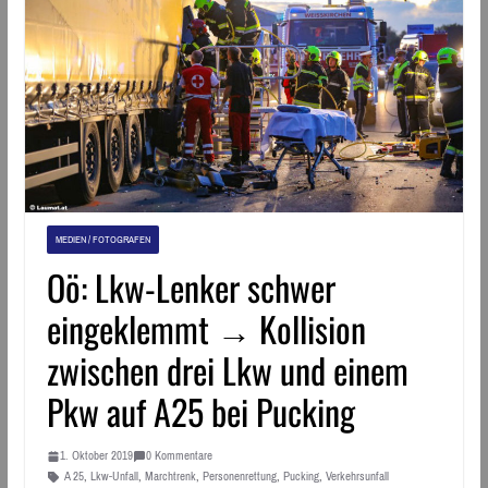
MEDIEN / FOTOGRAFEN
Oö: Lkw-Lenker schwer
eingeklemmt → Kollision
zwischen drei Lkw und einem
Pkw auf A25 bei Pucking
1. Oktober 2019
0 Kommentare
A 25
,
Lkw-Unfall
,
Marchtrenk
,
Personenrettung
,
Pucking
,
Verkehrsunfall