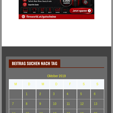
BEITRAG SUCHEN NACH TAG
Oktober 2019
M
D
M
D
F
S
S
1
2
3
4
5
6
7
8
9
10
11
12
13