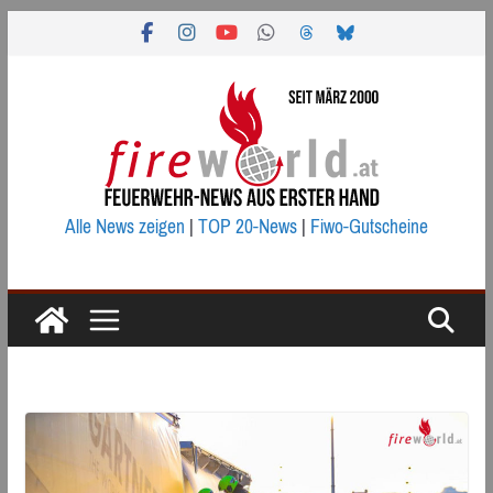
Zum
Inhalt
springen
Alle News zeigen
|
TOP 20-News
|
Fiwo-Gutscheine