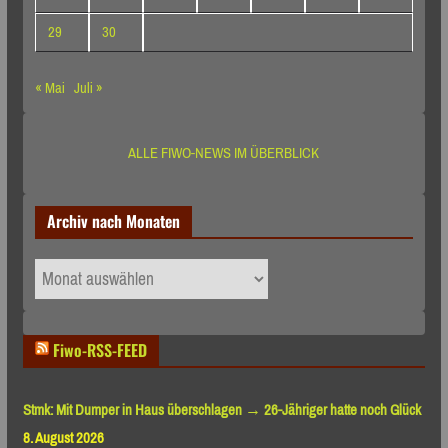
29
30
« Mai
Juli »
ALLE FIWO-NEWS IM ÜBERBLICK
Archiv nach Monaten
Archiv
nach
Monaten
Fiwo-RSS-FEED
Stmk: Mit Dumper in Haus überschlagen → 26-Jähriger hatte noch Glück
8. August 2026