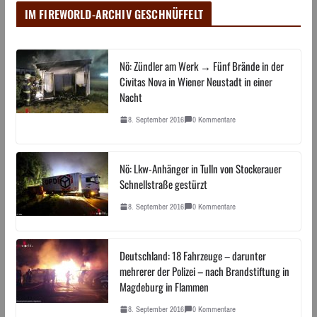
IM FIREWORLD-ARCHIV GESCHNÜFFELT
Nö: Zündler am Werk → Fünf Brände in der
Civitas Nova in Wiener Neustadt in einer
Nacht
8. September 2016
0 Kommentare
Nö: Lkw-Anhänger in Tulln von Stockerauer
Schnellstraße gestürzt
8. September 2016
0 Kommentare
Deutschland: 18 Fahrzeuge – darunter
mehrerer der Polizei – nach Brandstiftung in
Magdeburg in Flammen
8. September 2016
0 Kommentare