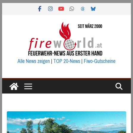
Zum
Inhalt
springen
Alle News zeigen
|
TOP 20-News
|
Fiwo-Gutscheine