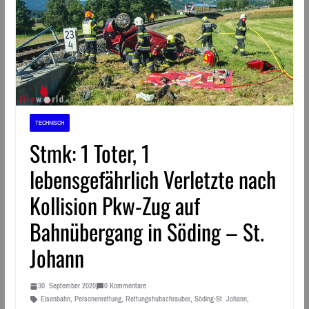
TECHNISCH
Stmk: 1 Toter, 1
lebensgefährlich Verletzte nach
Kollision Pkw-Zug auf
Bahnübergang in Söding – St.
Johann
30. September 2020
0 Kommentare
Eisenbahn
,
Personenrettung
,
Rettungshubschrauber
,
Söding-St. Johann
,