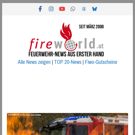
Zum
Inhalt
springen
Alle News zeigen
|
TOP 20-News
|
Fiwo-Gutscheine