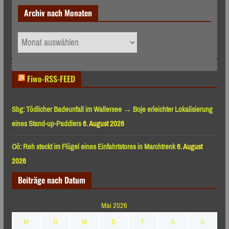
Archiv nach Monaten
Archiv
nach
Monaten
Fiwo-RSS-FEED
Sbg: Tödlicher Badeunfall im Wallersee → Boje erleichter Lokalisierung
eines Stand-up-Paddlers
6. August 2026
Oö: Reh steckt im Flügel eines Einfahrtstores in Marchtrenk
6. August
2026
Beiträge nach Datum
Mai 2026
M
D
M
D
F
S
S