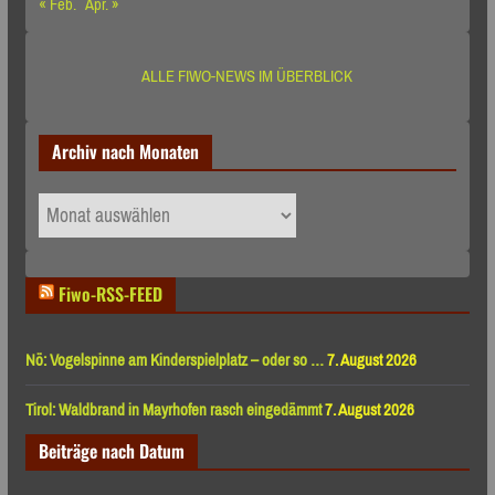
« Feb.
Apr. »
ALLE FIWO-NEWS IM ÜBERBLICK
Archiv nach Monaten
Archiv
nach
Monaten
Fiwo-RSS-FEED
Nö: Vogelspinne am Kinderspielplatz – oder so …
7. August 2026
Tirol: Waldbrand in Mayrhofen rasch eingedämmt
7. August 2026
Beiträge nach Datum