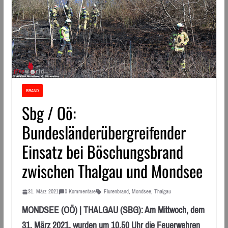
BRAND
Sbg / Oö:
Bundesländerübergreifender
Einsatz bei Böschungsbrand
zwischen Thalgau und Mondsee
31. März 2021
0 Kommentare
Flurenbrand
,
Mondsee
,
Thalgau
MONDSEE (OÖ) | THALGAU (SBG): Am Mittwoch, dem
31. März 2021, wurden um 10.50 Uhr die Feuerwehren