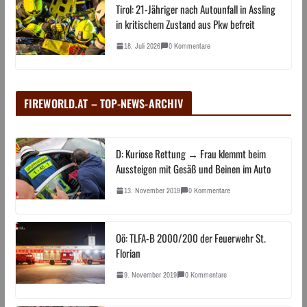
Tirol: 21-Jähriger nach Autounfall in Assling
in kritischem Zustand aus Pkw befreit
18. Juli 2026
0 Kommentare
FIREWORLD.AT – TOP-NEWS-ARCHIV
D: Kuriose Rettung → Frau klemmt beim
Aussteigen mit Gesäß und Beinen im Auto
13. November 2019
0 Kommentare
Oö: TLFA-B 2000/200 der Feuerwehr St.
Florian
9. November 2019
0 Kommentare