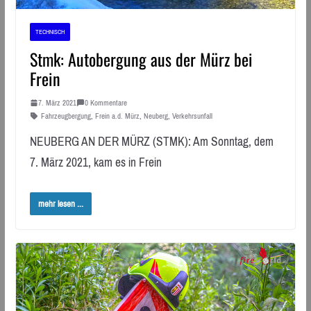
TECHNISCH
Stmk: Autobergung aus der Mürz bei
Frein
7. März 2021
0 Kommentare
Fahrzeugbergung
,
Frein a.d. Mürz
,
Neuberg
,
Verkehrsunfall
NEUBERG AN DER MÜRZ (STMK): Am Sonntag, dem
7. März 2021, kam es in Frein
mehr lesen ...