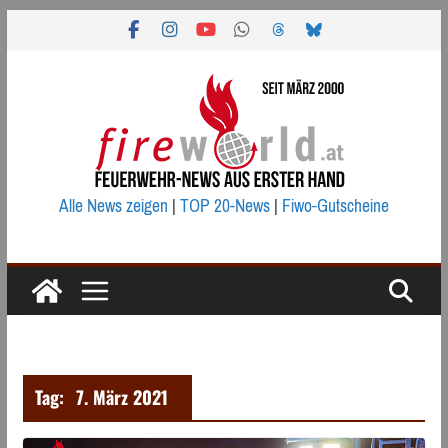
Zum
Inhalt
springen
Alle News zeigen
|
TOP 20-News
|
Fiwo-Gutscheine
Tag:
7. März 2021