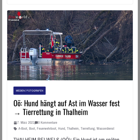
MEDIEN / FOTOGRAFEN
Oö: Hund hängt auf Ast im Wasser fest
→ Tierrettung in Thalheim
7. März 2021
0 Kommentare
A-Boot
,
Boot
,
Feuerwehrboot
,
Hund
,
Thalheim
,
Tierrettung
,
Wasserdienst