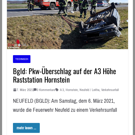
TECHNISCH
Bgld: Pkw-Überschlag auf der A3 Höhe
Raststation Hornstein
7. März 2021
0 Kommentare
A 3
,
Hornstein
,
Neufeld / Leitha
,
Verkehrsunfall
NEUFELD (BGLD): Am Samstag, dem 6. März 2021,
wurde die Feuerwehr Neufeld zu einem Verkehrsunfall
mehr lesen ...