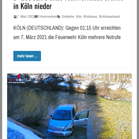
in Köln nieder
7. März 2021
0 Kommentare
Drehleiter
,
Köln
,
Wohnhaus
,
Wohnhausbrand
KÖLN (DEUTSCHLAND): Gegen 01:15​ Uhr erreichten
am 7. März 2021 die Feuerwehr Köln mehrere Notrufe
mehr lesen ...