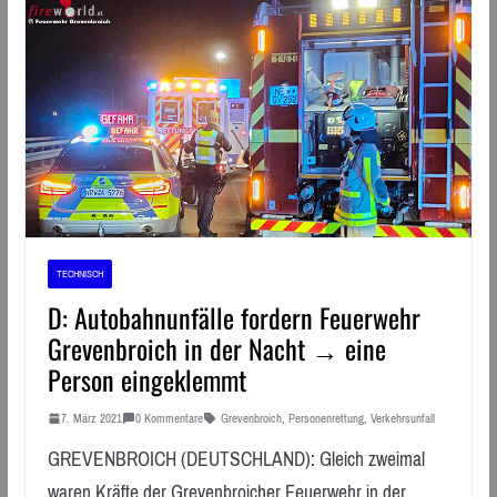
TECHNISCH
D: Autobahnunfälle fordern Feuerwehr
Grevenbroich in der Nacht → eine
Person eingeklemmt
7. März 2021
0 Kommentare
Grevenbroich
,
Personenrettung
,
Verkehrsunfall
GREVENBROICH (DEUTSCHLAND): Gleich zweimal
waren Kräfte der Grevenbroicher Feuerwehr in der