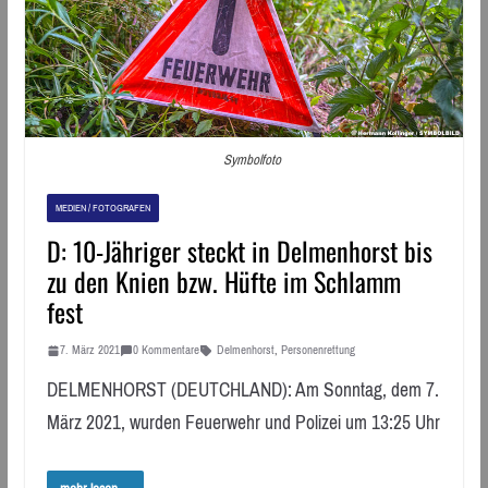
Symbolfoto
MEDIEN / FOTOGRAFEN
D: 10-Jähriger steckt in Delmenhorst bis
zu den Knien bzw. Hüfte im Schlamm
fest
7. März 2021
0 Kommentare
Delmenhorst
,
Personenrettung
DELMENHORST (DEUTCHLAND): Am Sonntag, dem 7.
März 2021, wurden Feuerwehr und Polizei um 13:25 Uhr