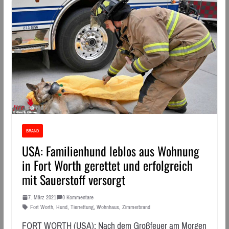
BRAND
USA: Familienhund leblos aus Wohnung
in Fort Worth gerettet und erfolgreich
mit Sauerstoff versorgt
7. März 2021
0 Kommentare
Fort Worth
,
Hund
,
Tierrettung
,
Wohnhaus
,
Zimmerbrand
FORT WORTH (USA): Nach dem Großfeuer am Morgen