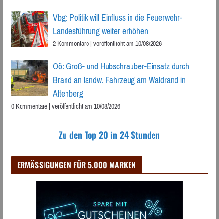
Vbg: Politik will Einfluss in die Feuerwehr-
Landesführung weiter erhöhen
2 Kommentare
|
veröffentlicht am 10/08/2026
Oö: Groß- und Hubschrauber-Einsatz durch
Brand an landw. Fahrzeug am Waldrand in
Altenberg
0 Kommentare
|
veröffentlicht am 10/08/2026
Zu den Top 20 in 24 Stunden
ERMÄSSIGUNGEN FÜR 5.000 MARKEN