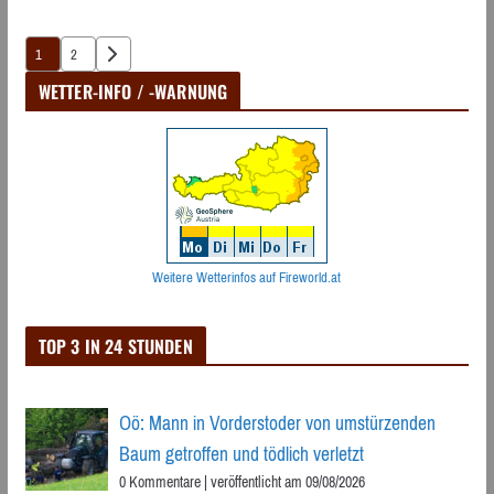
Seitennummerierung
1
2
der
WETTER-INFO / -WARNUNG
Beiträge
Weitere Wetterinfos auf Fireworld.at
TOP 3 IN 24 STUNDEN
Oö: Mann in Vorderstoder von umstürzenden
Baum getroffen und tödlich verletzt
0 Kommentare
|
veröffentlicht am 09/08/2026