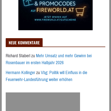
NEUE KOMMENTARE
Richard Staberl
zu
Mehr Umsatz und mehr Gewinn bei
Rosenbauer im ersten Halbjahr 2026
Hermann Kollinger
zu
Vbg: Politik will Einfluss in die
Feuerwehr-Landesführung weiter erhöhen