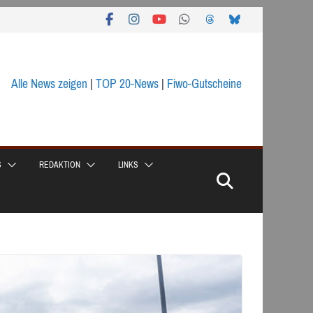
Alle News zeigen
|
TOP 20-News
|
Fiwo-Gutscheine
S
REDAKTION
LINKS