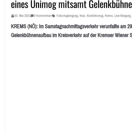
eines Unimog mitsamt Gelenkbühne
30. Mai 2021
0 Kommentare
Fahrzeugbergung
,
Kran
,
Kranfahrzeug
,
Krems
,
Lkw-Bergung
KREMS (NÖ): Im Samstagnachmittagsverkehr verunfallte am 29
Gelenkbühnenaufbau im Kreisverkehr auf der Kremser Wiener S