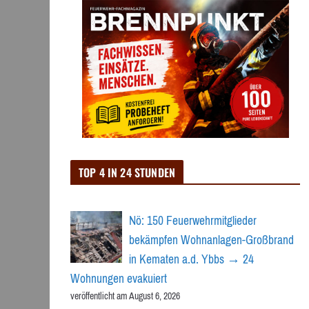
TOP 4 IN 24 STUNDEN
Nö: 150 Feuerwehrmitglieder
bekämpfen Wohnanlagen-Großbrand
in Kematen a.d. Ybbs → 24
Wohnungen evakuiert
veröffentlicht am August 6, 2026