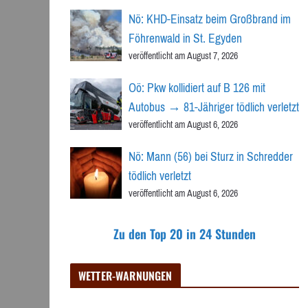
Nö: KHD-Einsatz beim Großbrand im
Föhrenwald in St. Egyden
veröffentlicht am August 7, 2026
Oö: Pkw kollidiert auf B 126 mit
Autobus → 81-Jähriger tödlich verletzt
veröffentlicht am August 6, 2026
Nö: Mann (56) bei Sturz in Schredder
tödlich verletzt
veröffentlicht am August 6, 2026
Zu den Top 20 in 24 Stunden
WETTER-WARNUNGEN