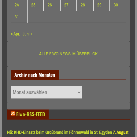
24
25
26
27
28
29
30
31
« Apr.
Juni »
ALLE FIWO-NEWS IM ÜBERBLICK
Archiv nach Monaten
Archiv
nach
Monaten
Fiwo-RSS-FEED
Nö: KHD-Einsatz beim Großbrand im Föhrenwald in St. Egyden
7. August