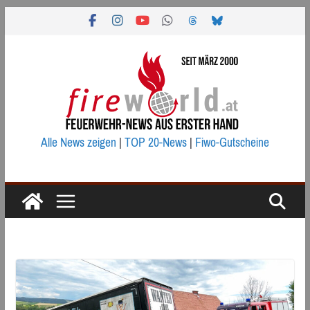
Zum
Inhalt
springen
Alle News zeigen
|
TOP 20-News
|
Fiwo-Gutscheine