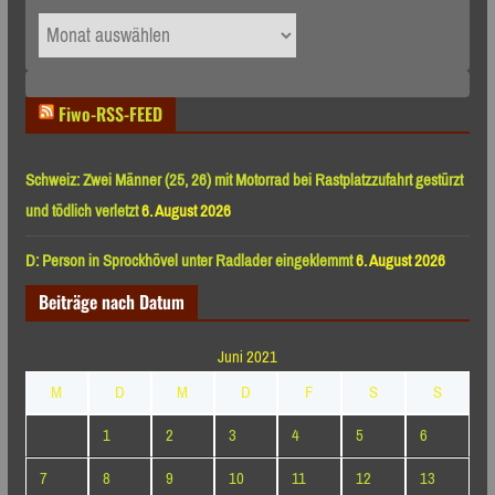
Archiv
nach
Monaten
Fiwo-RSS-FEED
Schweiz: Zwei Männer (25, 26) mit Motorrad bei Rastplatzzufahrt gestürzt
und tödlich verletzt
6. August 2026
D: Person in Sprockhövel unter Radlader eingeklemmt
6. August 2026
Beiträge nach Datum
Juni 2021
M
D
M
D
F
S
S
1
2
3
4
5
6
7
8
9
10
11
12
13