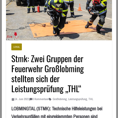
LOKAL
Stmk: Zwei Gruppen der
Feuerwehr Großlobming
stellten sich der
Leistungsprüfung „THL“
14. Juni 2021
0 Kommentare
Großlobming
,
Leistungsprüfung
,
THL
LOBMINGTAL (STMK): Technische Hilfeleistungen bei
Verkehrsunfällen mit eingeklemmten Personen sind