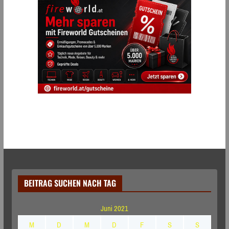
BEITRAG SUCHEN NACH TAG
Juni 2021
M
D
M
D
F
S
S