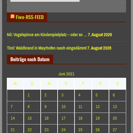
nach
Monaten
Fiwo-RSS-FEED
Nö: Vogelspinne am Kinderspielplatz – oder so …
7. August 2026
Tirol: Waldbrand in Mayrhofen rasch eingedämmt
7. August 2026
Beiträge nach Datum
Juni 2021
M
D
M
D
F
S
S
1
2
3
4
5
6
7
8
9
10
11
12
13
14
15
16
17
18
19
20
21
22
23
24
25
26
27