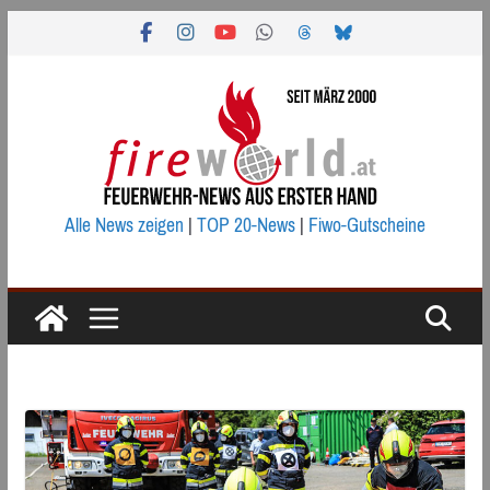
Zum
Inhalt
springen
Alle News zeigen
|
TOP 20-News
|
Fiwo-Gutscheine