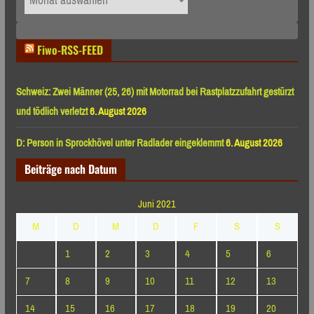
nach
Monaten
Fiwo-RSS-FEED
Schweiz: Zwei Männer (25, 26) mit Motorrad bei Rastplatzzufahrt gestürzt
und tödlich verletzt
6. August 2026
D: Person in Sprockhövel unter Radlader eingeklemmt
6. August 2026
Beiträge nach Datum
Juni 2021
M
D
M
D
F
S
S
1
2
3
4
5
6
7
8
9
10
11
12
13
14
15
16
17
18
19
20