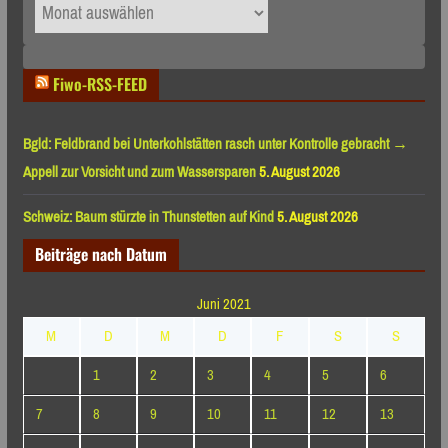
Archiv
nach
Monaten
Fiwo-RSS-FEED
Bgld: Feldbrand bei Unterkohlstätten rasch unter Kontrolle gebracht →
Appell zur Vorsicht und zum Wassersparen
5. August 2026
Schweiz: Baum stürzte in Thunstetten auf Kind
5. August 2026
Beiträge nach Datum
Juni 2021
M
D
M
D
F
S
S
1
2
3
4
5
6
7
8
9
10
11
12
13