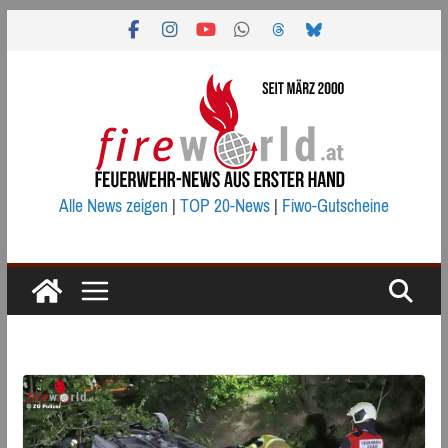
Zum
Inhalt
springen
Alle News zeigen
|
TOP 20-News
|
Fiwo-Gutscheine