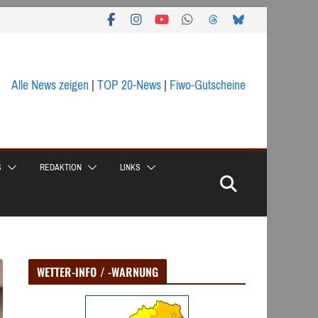
Alle News zeigen
|
TOP 20-News
|
Fiwo-Gutscheine
S
REDAKTION
LINKS
WETTER-INFO / -WARNUNG