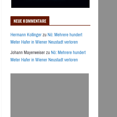
NEUE KOMMENTARE
Hermann Kollinger
zu
Nö: Mehrere hundert
Meter Hafer in Wiener Neustadt verloren
Johann Mayerweiser
zu
Nö: Mehrere hundert
Meter Hafer in Wiener Neustadt verloren