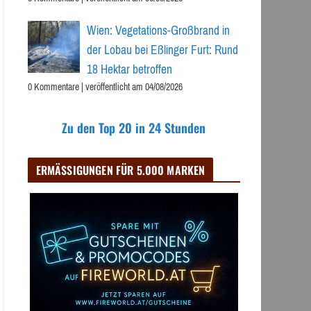
Wien: Vegetations-Großbrand in
der Lobau bei Eßlinger Furt: Rund
18 Hektar betroffen
0 Kommentare
|
veröffentlicht am 04/08/2026
Zu den Top 20 in 24 Stunden
ERMÄSSIGUNGEN FÜR 5.000 MARKEN