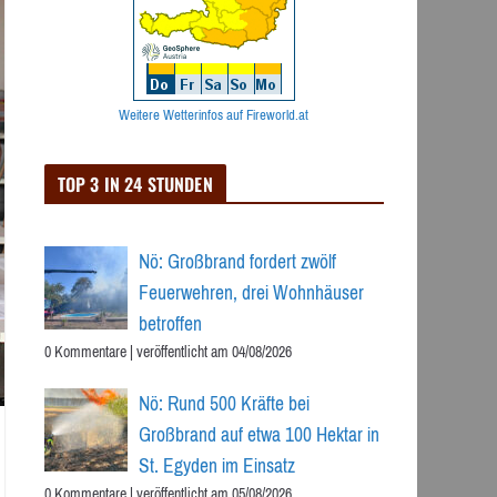
Weitere Wetterinfos auf Fireworld.at
TOP 3 IN 24 STUNDEN
Nö: Großbrand fordert zwölf
Feuerwehren, drei Wohnhäuser
betroffen
0 Kommentare
|
veröffentlicht am 04/08/2026
Nö: Rund 500 Kräfte bei
Großbrand auf etwa 100 Hektar in
St. Egyden im Einsatz
0 Kommentare
|
veröffentlicht am 05/08/2026