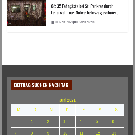
Oö: 35 Fahrgäste bei St. Pankraz durch
Feuerwehr aus Nahverkehrszug evakuiert
10. März 2023
0 Kommentare
BEITRAG SUCHEN NACH TAG
Juni 2021
M
D
M
D
F
S
S
1
2
3
4
5
6
7
8
9
10
11
12
13