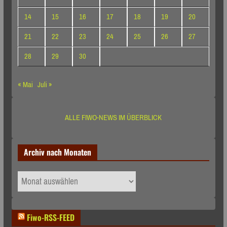
14
15
16
17
18
19
20
21
22
23
24
25
26
27
28
29
30
« Mai
Juli »
ALLE FIWO-NEWS IM ÜBERBLICK
Archiv nach Monaten
Archiv
nach
Monaten
Fiwo-RSS-FEED