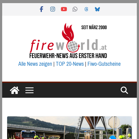
Zum
Inhalt
springen
Alle News zeigen
|
TOP 20-News
|
Fiwo-Gutscheine