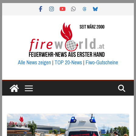
Zum
Inhalt
springen
Alle News zeigen
|
TOP 20-News
|
Fiwo-Gutscheine