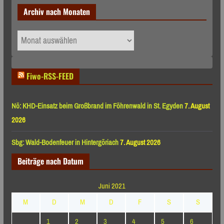
Archiv nach Monaten
Archiv
nach
Monaten
Fiwo-RSS-FEED
Nö: KHD-Einsatz beim Großbrand im Föhrenwald in St. Egyden
7. August
2026
Sbg: Wald-Bodenfeuer in Hintergöriach
7. August 2026
Beiträge nach Datum
Juni 2021
M
D
M
D
F
S
S
1
2
3
4
5
6