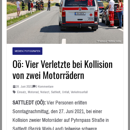
MEDIEN / FOTOGRAFEN
Oö: Vier Verletzte bei Kollision
von zwei Motorrädern
28. Juni 2021
0 Kommentare
Einsatz
,
Motorrad
,
Notarzt
,
Sattledt
,
Unfall
,
Verkehrsunfall
SATTLEDT (OÖ):
Vier Personen erlitten
Sonntagnachmittag, den 27. Juni 2021, bei einer
Kollision zweier Motorräder auf Pyhrnpass Straße in
Sattledt (Bezirk Wels-Land) teilweise schwere