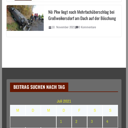
Nö: Pkw liegt nach Mehrfachüberschlag bei
Großweikersdorf am Dach auf der Böschung
10. November 2021
0 Kommentare
BEITRAG SUCHEN NACH TAG
Juli 2021
M
D
M
D
F
S
S
1
2
3
4