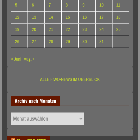
5
6
7
8
9
10
11
12
13
14
15
16
17
18
19
20
21
22
23
24
25
26
27
28
29
30
31
« Juni
Aug. »
ALLE FIWO-NEWS IM ÜBERBLICK
Archiv nach Monaten
Archiv
nach
Monaten