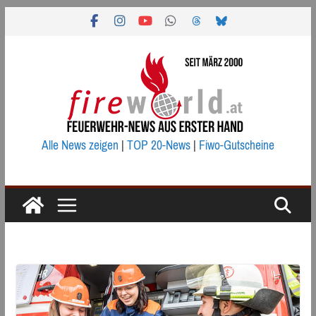
Zum
Inhalt
springen
Alle News zeigen
|
TOP 20-News
|
Fiwo-Gutscheine