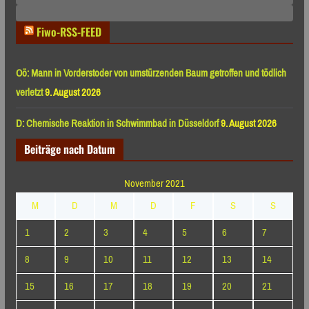
Monaten
Fiwo-RSS-FEED
Oö: Mann in Vorderstoder von umstürzenden Baum getroffen und tödlich
verletzt
9. August 2026
D: Chemische Reaktion in Schwimmbad in Düsseldorf
9. August 2026
Beiträge nach Datum
November 2021
M
D
M
D
F
S
S
1
2
3
4
5
6
7
8
9
10
11
12
13
14
15
16
17
18
19
20
21