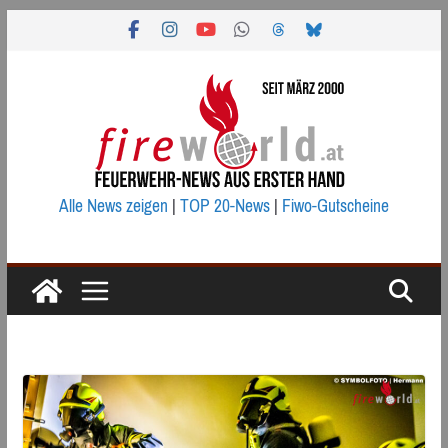
Zum
Inhalt
springen
Alle News zeigen
|
TOP 20-News
|
Fiwo-Gutscheine