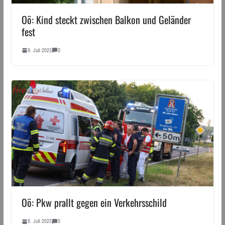
Oö: Kind steckt zwischen Balkon und Geländer
fest
9. Juli 2023
0
Oö: Pkw prallt gegen ein Verkehrsschild
8. Juli 2023
0