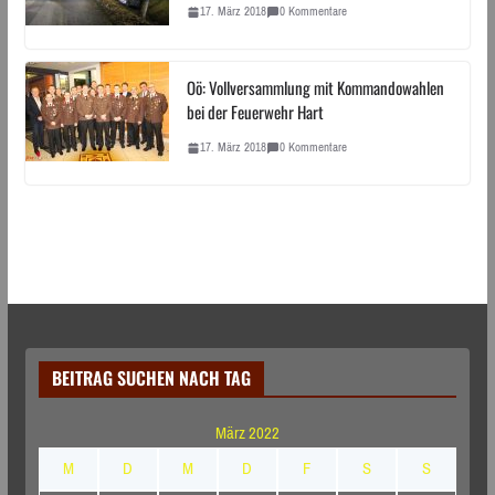
17. März 2018
0 Kommentare
Oö: Vollversammlung mit Kommandowahlen
bei der Feuerwehr Hart
17. März 2018
0 Kommentare
BEITRAG SUCHEN NACH TAG
März 2022
M
D
M
D
F
S
S