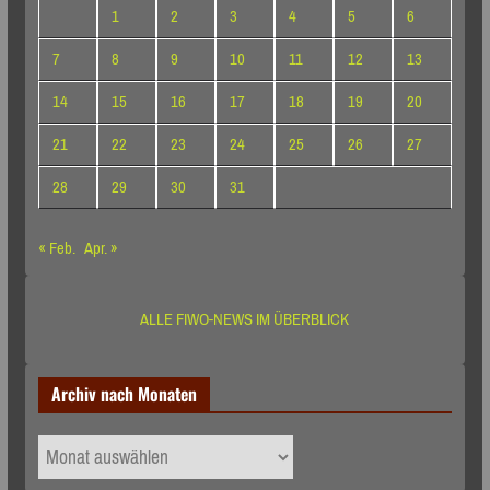
1
2
3
4
5
6
7
8
9
10
11
12
13
14
15
16
17
18
19
20
21
22
23
24
25
26
27
28
29
30
31
« Feb.
Apr. »
ALLE FIWO-NEWS IM ÜBERBLICK
Archiv nach Monaten
Archiv
nach