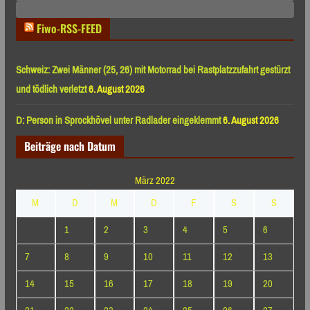
Monaten
Fiwo-RSS-FEED
Schweiz: Zwei Männer (25, 26) mit Motorrad bei Rastplatzzufahrt gestürzt
und tödlich verletzt
6. August 2026
D: Person in Sprockhövel unter Radlader eingeklemmt
6. August 2026
Beiträge nach Datum
März 2022
M
D
M
D
F
S
S
1
2
3
4
5
6
7
8
9
10
11
12
13
14
15
16
17
18
19
20