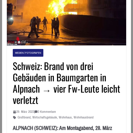
MEDIEN / FOTOGRAFEN
Schweiz: Brand von drei
Gebäuden in Baumgarten in
Alpnach → vier Fw-Leute leicht
verletzt
29. März 2022
0 Kommentare
Großbrand
,
Wirtschaftsgebäude
,
Wohnhaus
,
Wohnhausbrand
ALPNACH (SCHWEIZ): Am Montagabend, 28. März