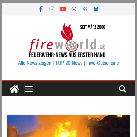
Zum
Inhalt
springen
Alle News zeigen
|
TOP 20-News
|
Fiwo-Gutscheine