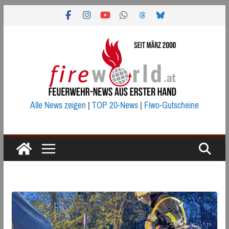
Zum
Inhalt
springen
Alle News zeigen
|
TOP 20-News
|
Fiwo-Gutscheine