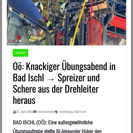
ÜBUNGEN
Oö: Knackiger Übungsabend in
Bad Ischl → Spreizer und
Schere aus der Drehleiter
heraus
22. April 2022
0 Kommentare
Ausbildung
,
Bad Ischl
BAD ISCHL (OÖ): Eine außergewöhnliche
Übungsaufgabe stellte BI Alexander Huber den